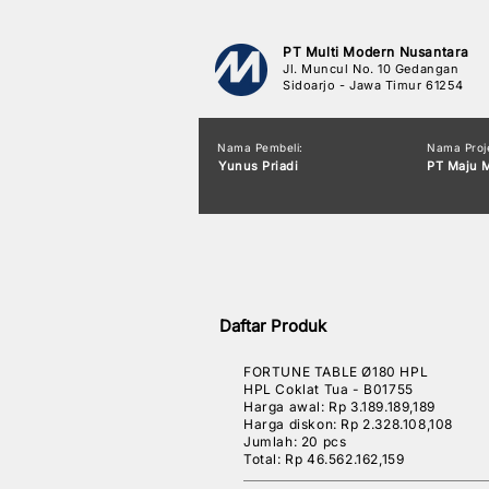
PT Multi Modern Nusantara
Jl. Muncul No. 10 Gedangan
Sidoarjo - Jawa Timur 61254
Nama Pembeli:
Nama Proj
Yunus Priadi
PT Maju 
Daftar Produk
FORTUNE TABLE Ø180 HPL
HPL Coklat Tua - B01755
Harga awal: Rp 3.189.189,189
Harga diskon: Rp 2.328.108,108
Jumlah: 20 pcs
Total: Rp 46.562.162,159