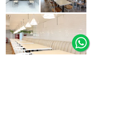
PT MULTI MODERN NUSANTARA
Jl. Muncul No. 10, Gedangan,
Sidoarjo, Jawa Timur 61254,
Indonesia
Telepon & Whatsapp
+6231 8544449