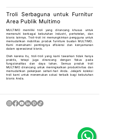
​Troli Serbaguna untuk Furnitur
Area Publik Multimo
MULTIMO memiliki troli yang dirancang khusus untuk
memenuhi berbagai kebutuhan industri, perhotelan, dan
bisnis lainnya. Troli-troli ini memungkinkan pengguna untuk
memudahkan mobilitas produk furniture buatan MULTIMO.
Kami memahami pentingnya efisiensi dan kenyamanan
dalam operasional bisnis.
Oleh karena itu, troli-troli yang kami tawarkan tidak hanya
praktis, tetapi juga dirancang dengan fokus pada
fungsionalitas dan daya tahan. Semua produk troli
MULTIMO dirancang untuk meningkatkan produktivitas dan
memudahkan pekerjaan sehari-hari Anda. Jelajahi koleksi
troli kami untuk menemukan solusi terbaik bagi kebutuhan
bisnis Anda.
PT MULTI MODERN NUSANTARA
Jl. Muncul No. 10, Gedangan,
Sidoarjo, Jawa Timur 61254,
Indonesia