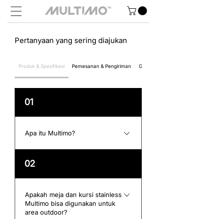
Pertanyaan yang sering diajukan
Produk & Spesifikasi
Pemesanan & Pengiriman
Garansi & Layanan Purna Jual
01
Apa itu Multimo?
Multimo adalah produsen furnitur
02
modern yang berfokus pada produk
berbahan stainless dan besi, seperti
meja IBM, kursi susun stainless, meja
Apakah meja dan kursi stainless
Multimo bisa digunakan untuk
kursi sekolah, meja kursi cafe, dan
area outdoor?
perlengkapan ruang publik lainnya.