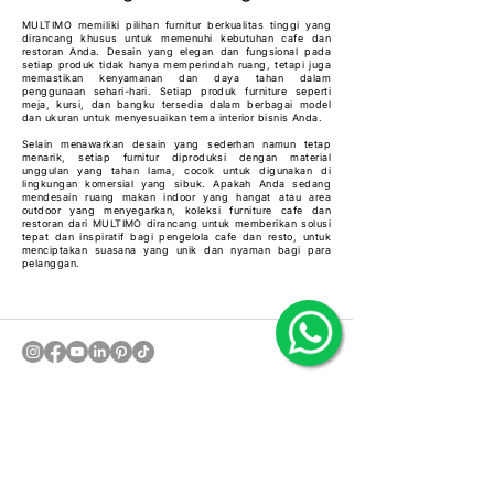
MULTIMO memiliki pilihan furnitur berkualitas tinggi yang
dirancang khusus untuk memenuhi kebutuhan cafe dan
restoran Anda. Desain yang elegan dan fungsional pada
setiap produk tidak hanya memperindah ruang, tetapi juga
memastikan kenyamanan dan daya tahan dalam
penggunaan sehari-hari. Setiap produk furniture seperti
meja, kursi, dan bangku tersedia dalam berbagai model
dan ukuran untuk menyesuaikan tema interior bisnis Anda.
Selain menawarkan desain yang sederhan namun tetap
menarik, setiap furnitur diproduksi dengan material
unggulan yang tahan lama, cocok untuk digunakan di
lingkungan komersial yang sibuk. Apakah Anda sedang
mendesain ruang makan indoor yang hangat atau area
outdoor yang menyegarkan, koleksi furniture cafe dan
restoran dari MULTIMO dirancang untuk memberikan solusi
tepat dan inspiratif bagi pengelola cafe dan resto, untuk
menciptakan suasana yang unik dan nyaman bagi para
pelanggan.
PT MULTI MODERN NUSANTARA
Jl. Muncul No. 10, Gedangan,
Sidoarjo, Jawa Timur 61254,
Indonesia