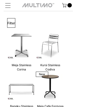
Filter
Meja Stainless
Kursi Stainless
Corina
Codiva
New
Bangku Stainless
Meja Cafe Formosa