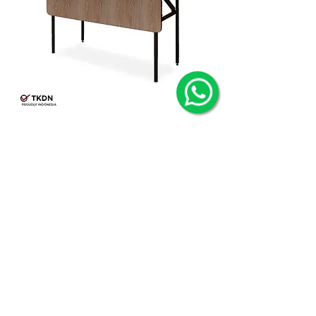
untuk Cafe dan Restoran?
Meja IBM Focus 120x60 + Tutup HPL
PT MULTI MODERN NUSANTARA
Jl. Muncul No. 10, Gedangan,
Sidoarjo, Jawa Timur 61254,
Indonesia
Telepon & Whatsapp
+6231 8544449