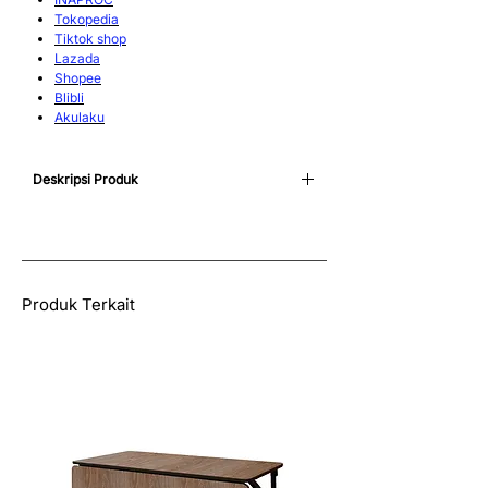
Tokopedia
Tiktok shop
Lazada
Shopee
Blibli
Akulaku
Deskripsi Produk
Meja cafe Corina berbahan full stainless
tahan karat, dengan bahan yang ringan
namun tetap kokoh. Meja yang dapat
digunakan untuk kebutuhan luar ruangan ini
memiliki sistem knock down dengan
Produk Terkait
perakitan mudah, sehingga membuat proses
pengiriman menjadi lebih praktis.
Meja cafe stainless Corina sangat cocok
digunakan untuk meja minimarket, meja cafe,
meja food court, meja teras, meja taman, atau
kebutuhan furniture outdoor lainnya.
Baca juga:
Mengapa Furnitur Stainless Ideal