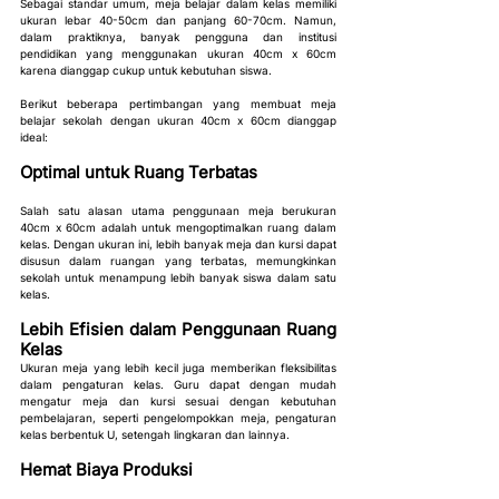
Sebagai standar umum, meja belajar dalam kelas memiliki 
ukuran lebar 40-50cm dan panjang 60-70cm. Namun, 
dalam praktiknya, banyak pengguna dan institusi 
pendidikan yang menggunakan ukuran 40cm x 60cm 
karena dianggap cukup untuk kebutuhan siswa.
Berikut beberapa pertimbangan yang membuat meja 
belajar sekolah dengan ukuran 40cm x 60cm dianggap 
ideal:
Optimal untuk Ruang Terbatas
Salah satu alasan utama penggunaan meja berukuran 
40cm x 60cm adalah untuk mengoptimalkan ruang dalam 
kelas. Dengan ukuran ini, lebih banyak meja dan kursi dapat 
disusun dalam ruangan yang terbatas, memungkinkan 
sekolah untuk menampung lebih banyak siswa dalam satu 
kelas.
Lebih Efisien dalam Penggunaan Ruang 
Kelas
Ukuran meja yang lebih kecil juga memberikan fleksibilitas 
dalam pengaturan kelas. Guru dapat dengan mudah 
mengatur meja dan kursi sesuai dengan kebutuhan 
pembelajaran, seperti pengelompokkan meja, pengaturan 
kelas berbentuk U, setengah lingkaran dan lainnya.
Hemat Biaya Produksi