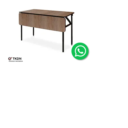
penyimpanan yang mudah setelah digunakan
juga membebaskan ruang ballroom untuk
kegiatan lainnya.
Multimo menggunakan edging karet dengan
model T agar dapat menempel dengan kuat di
sisi meja membuat sisi meja lebih tahan
terhadap benturan.
Baca juga:
Keunggulan Meja Bundar Fortune
Meja IBM Focus 120x60 + Tutup HPL
PT MULTI MODERN NUSANTARA
Jl. Muncul No. 10, Gedangan,
Sidoarjo, Jawa Timur 61254,
Indonesia