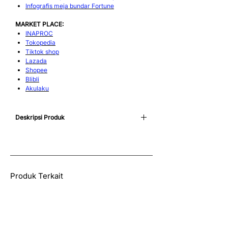
Infografis meja bundar Fortune
MARKET PLACE:
INAPROC
Tokopedia
Tiktok shop
Lazada
Shopee
Blibli
Akulaku
Deskripsi Produk
Meja bundar Fortune hadir dalam ukuran
diameter 120, 160 hingga 180 cm sesuai
kebutuhan ruang perjamuan. Meja bundar
Fortune menggunakan bahan Multiplek
berkualitas, membuat lebih ringan dan lebih
Produk Terkait
tahan resiko kelembapan dibanding MDF.
Desain yang dapat dilipat mempermudah
pengaturan ulang ruangan, terlebih beberapa
produsen meja ibm menyediakan
troli
untuk
memudahkan mobilisasi. Kemampuan