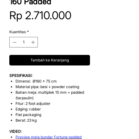
160 Padded
Harga
Rp 2.710.000
Kuantitas
*
Tambah ke Keranjang
SPESIFIKASI:
Dimensi: Ø160 x 75 cm
Material pipa: besi + powder coating
Bahan meja: multiplek 15 mm + padded
(tarpaulin)
Fitur: 2 foot adjuster
Edging: rubber
Flat packaging
Berat: 23 kg
VIDEO:
Preview meja bundar Fortune padded