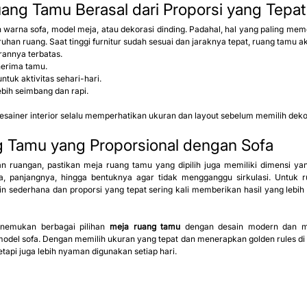
ng Tamu Berasal dari Proporsi yang Tepat
ih warna sofa, model meja, atau dekorasi dinding. Padahal, hal yang paling m
ruhan ruang. Saat tinggi furnitur sudah sesuai dan jaraknya tepat, ruang tamu a
rannya terbatas.
erima tamu.
tuk aktivitas sehari-hari.
ebih seimbang dan rapi.
esainer interior selalu memperhatikan ukuran dan layout sebelum memilih dek
ng Tamu yang Proporsional dengan Sofa
 ruangan, pastikan meja ruang tamu yang dipilih juga memiliki dimensi yan
ja, panjangnya, hingga bentuknya agar tidak mengganggu sirkulasi. Untuk 
in sederhana dan proporsi yang tepat sering kali memberikan hasil yang lebi
nemukan berbagai pilihan 
meja ruang tamu
 dengan desain modern dan m
del sofa. Dengan memilih ukuran yang tepat dan menerapkan golden rules di a
etapi juga lebih nyaman digunakan setiap hari.