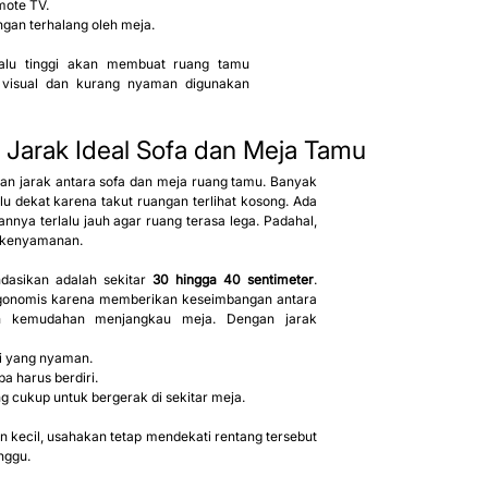
mote TV.
gan terhalang oleh meja.
lalu tinggi akan membuat ruang tamu 
 visual dan kurang nyaman digunakan 
: Jarak Ideal Sofa dan Meja Tamu
an jarak antara sofa dan meja ruang tamu. Banyak 
u dekat karena takut ruangan terlihat kosong. Ada 
nya terlalu jauh agar ruang terasa lega. Padahal, 
 kenyamanan.
dasikan adalah sekitar 
30 hingga 40 sentimeter
. 
ergonomis karena memberikan keseimbangan antara 
 kemudahan menjangkau meja. Dengan jarak 
i yang nyaman.
 harus berdiri.
g cukup untuk bergerak di sekitar meja.
 kecil, usahakan tetap mendekati rentang tersebut 
nggu.