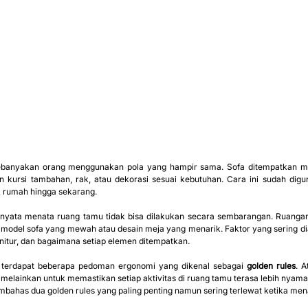
ebanyakan orang menggunakan pola yang hampir sama. Sofa ditempatkan m
 kursi tambahan, rak, atau dekorasi sesuai kebutuhan. Cara ini sudah digu
k rumah hingga sekarang.
ernyata menata ruang tamu tidak bisa dilakukan secara sembarangan. Ruanga
model sofa yang mewah atau desain meja yang menarik. Faktor yang sering diab
urnitur, dan bagaimana setiap elemen ditempatkan.
r, terdapat beberapa pedoman ergonomi yang dikenal sebagai 
golden rules
. A
 melainkan untuk memastikan setiap aktivitas di ruang tamu terasa lebih nyaman
membahas dua golden rules yang paling penting namun sering terlewat ketika me