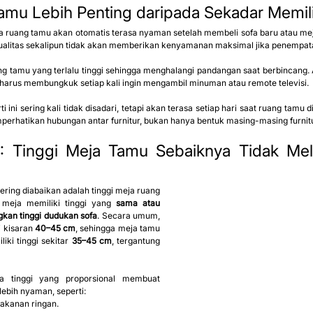
mu Lebih Penting daripada Sekadar Memili
ruang tamu akan otomatis terasa nyaman setelah membeli sofa baru atau mej
rkualitas sekalipun tidak akan memberikan kenyamanan maksimal jika penempat
 tamu yang terlalu tinggi sehingga menghalangi pandangan saat berbincang. A
 harus membungkuk setiap kali ingin mengambil minuman atau remote televisi.
 ini sering kali tidak disadari, tetapi akan terasa setiap hari saat ruang tamu 
memperhatikan hubungan antar furnitur, bukan hanya bentuk masing-masing furnitu
1
: Tinggi Meja Tamu Sebaiknya Tidak Mele
ering diabaikan adalah tinggi meja ruang 
meja memiliki tinggi yang 
sama atau 
ngkan tinggi dudukan sofa
. Secara umum, 
 kisaran 
40–45 cm
, sehingga meja tamu 
ki tinggi sekitar 
35–45 cm
, tergantung 
 tinggi yang proporsional membuat 
 lebih nyaman, seperti:
akanan ringan.