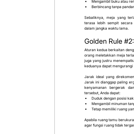
Mengambil buku atau re
Berbincang tanpa pandan
Sebaliknya, meja yang ter
terasa lebih sempit secara
dalam jangka waktu lama.
Golden Rule
#2
Aturan kedua berkaitan deng
orang meletakkan meja terlal
juga yang justru menempatkan
keduanya dapat mengurangi
Jarak ideal yang direkomen
Jarak ini dianggap paling 
kenyamanan bergerak dan
tersebut, Anda dapat:
Duduk dengan posisi kak
Mengambil minuman tanpa
Tetap memiliki ruang yan
Apabila ruang tamu berukuran
agar fungsi ruang tidak terga