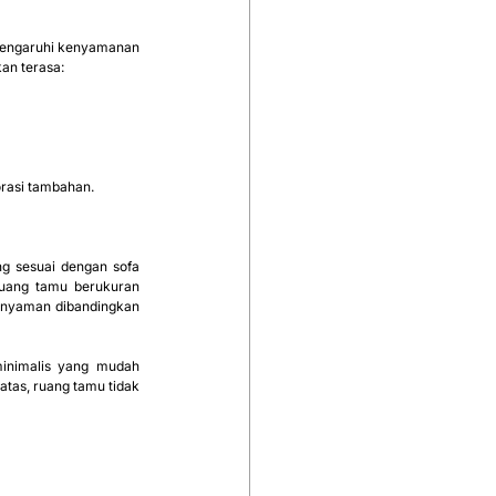
emengaruhi kenyamanan 
kan terasa:
orasi tambahan.
g sesuai dengan sofa 
ruang tamu berukuran 
h nyaman dibandingkan 
inimalis yang mudah 
tas, ruang tamu tidak 