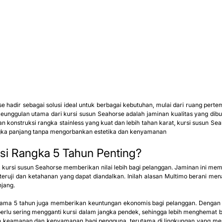
se hadir sebagai solusi ideal untuk berbagai kebutuhan, mulai dari ruang pertem
eunggulan utama dari kursi susun Seahorse adalah jaminan kualitas yang dibu
n konstruksi rangka stainless yang kuat dan lebih tahan karat, kursi susun Sea
ngka panjang tanpa mengorbankan estetika dan kenyamanan
i Rangka 5 Tahun Penting?
 kursi susun Seahorse memberikan nilai lebih bagi pelanggan. Jaminan ini me
s teruji dan ketahanan yang dapat diandalkan. Inilah alasan Multimo berani me
jang.
selama 5 tahun juga memberikan keuntungan ekonomis bagi pelanggan. Dengan 
erlu sering mengganti kursi dalam jangka pendek, sehingga lebih menghemat bia
keamanan dan kenyamanan bagi pengguna, terutama di lingkungan yang memili