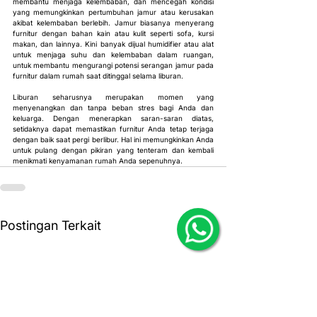
membantu menjaga kelembaban, dan mencegah kondisi 
yang memungkinkan pertumbuhan jamur atau kerusakan 
akibat kelembaban berlebih. Jamur biasanya menyerang 
furnitur dengan bahan kain atau kulit seperti sofa, kursi 
makan, dan lainnya. Kini banyak dijual humidifier atau alat 
untuk menjaga suhu dan kelembaban dalam ruangan, 
untuk membantu mengurangi potensi serangan jamur pada 
furnitur dalam rumah saat ditinggal selama liburan.
Liburan seharusnya merupakan momen yang 
menyenangkan dan tanpa beban stres bagi Anda dan 
keluarga. Dengan menerapkan saran-saran diatas, 
setidaknya dapat memastikan furnitur Anda tetap terjaga 
dengan baik saat pergi berlibur. Hal ini memungkinkan Anda 
untuk pulang dengan pikiran yang tenteram dan kembali 
menikmati kenyamanan rumah Anda sepenuhnya.
Postingan Terkait