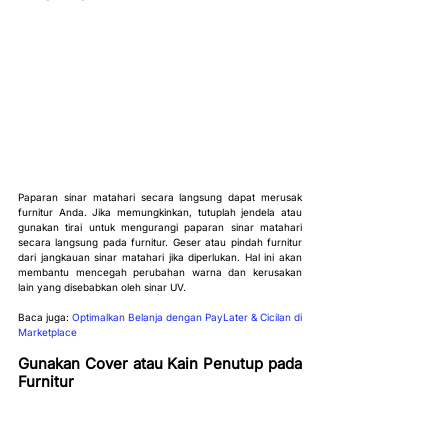
Paparan sinar matahari secara langsung dapat merusak 
furnitur Anda. Jika memungkinkan, tutuplah jendela atau 
gunakan tirai untuk mengurangi paparan sinar matahari 
secara langsung pada furnitur. Geser atau pindah furnitur 
dari jangkauan sinar matahari jika diperlukan. Hal ini akan 
membantu mencegah perubahan warna dan kerusakan 
lain yang disebabkan oleh sinar UV.
Baca juga: 
Optimalkan Belanja dengan PayLater & Cicilan di 
Marketplace
Gunakan Cover atau Kain Penutup pada 
Furnitur