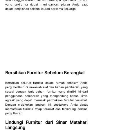
yang sekiranya dapat meringankan pikiran Anda saat 
dalam perjalanan selama liburan bersama keluarga:
Bersihkan Furnitur Sebelum Berangkat
Bersihkan seluruh furnitur dalam rumah sebelum Anda 
pergi berlibur. Gunakanlah alat dan bahan pembersih yang 
sesuai dengan jenis bahan furnitur yang dimiliki, hindari 
penggunaan pembersih yang mengandung bahan kimia 
agresif yang dapat merusak permukaan furnitur tersebut. 
Dengan melakukan langkah ini, setidaknya Anda dapat 
memastikan furnitur tetap terawat dan terlindungi selama 
pergi liburan.
Lindungi Furnitur dari Sinar Matahari 
Langsung