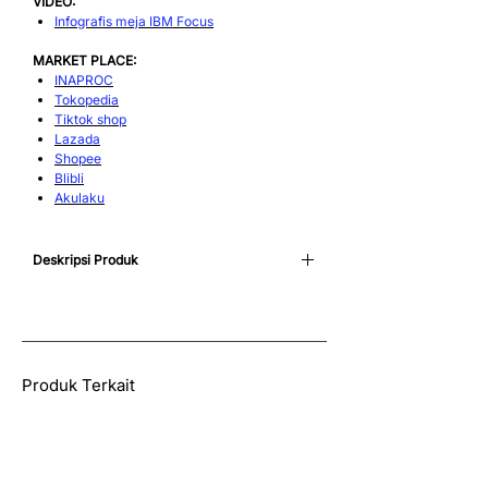
VIDEO:
Infografis meja IBM Focus
MARKET PLACE:
INAPROC
Tokopedia
Tiktok shop
Lazada
Shopee
Blibli
Akulaku
Deskripsi Produk
Meja IBM Focus Seahorse pilihan tepat untuk
menjawab semua keunggulan meja IBM yang
Anda butuhkan. Selain praktis dan ringan,
meja ini memiliki desain rangka yang kokoh,
mudah dilipat, dan dilapisi dengan finishing
Produk Terkait
powder coating yang halus dan tahan lama.
Baca juga:
6 Layout Meja dan Kursi di Ruang
Meeting Sesuai Kebutuhan