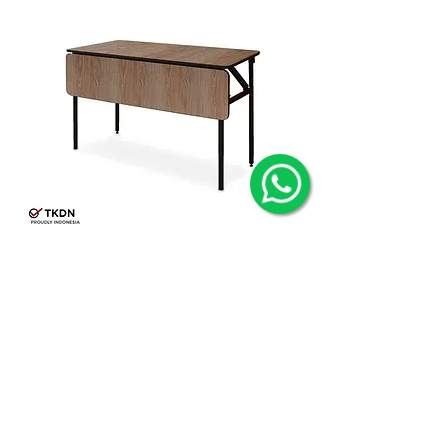
Meja IBM Focus 120x60 + Tutup HPL
PT MULTI MODERN NUSANTARA
Jl. Muncul No. 10, Gedangan,
Sidoarjo, Jawa Timur 61254,
Indonesia