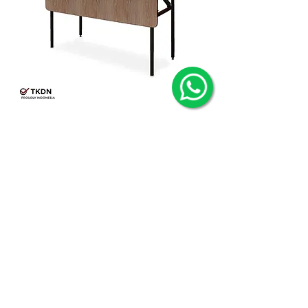
Meja IBM Focus 120x60 + Tutup HPL
PT MULTI MODERN NUSANTARA
Jl. Muncul No. 10, Gedangan,
Sidoarjo, Jawa Timur 61254,
Indonesia
Telepon & Whatsapp
+6231 8544449
Layanan Pelanggan