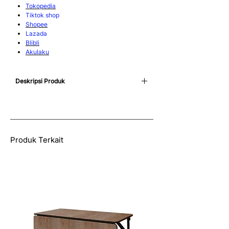
Tokopedia
Tiktok shop
Shopee
Lazada
Blibli
Akulaku
Deskripsi Produk
Panggung lipat portable dapat digunakan di
berbagai ruangan sebagai tempat acara.
Panggung ini memiliki fitur pemasangan dan
penonaktifan yang cepat, sangat praktis
dalam beberapa langkah sederhana. Dapat
Produk Terkait
dilipat saat tidak digunakan untuk menghemat
ruang penyimpanan. Roda pada panggung
bertujuan memudahkan pengguna dalam
memindahkan panggung saat akan digunakan
atau disimpan kembali.
Baca juga:
Panggung Rigging atau Panggung
Lipat Portable: Apa Bedanya?