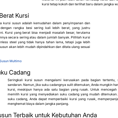
kursi tetap kokoh dan terlihat baru dalam jangka w
erat Kursi
ma kursi susun adalah kemudahan dalam penyimpanan dan 
engan rangka besi sering kali lebih berat, yang justru 
. Kursi yang berat bisa menjadi masalah besar, terutama 
ya secara sering atau dalam jumlah banyak. Pilihlah kursi 
nless steel yang tidak hanya tahan lama, tetapi juga lebih 
 susun akan lebih mudah dipindahkan dan ditata ulang sesuai 
 Susun
 Multimo
uku Cadang
Seringkali kursi susun mengalami kerusakan pada bagian tertentu, s
sandaran. Namun, jika suku cadangnya sulit ditemukan, Anda mungkin ha
kursi, meskipun hanya ada satu bagian yang rusak. Untuk mencegah ha
memilih kursi yang menyediakan suku cadang yang mudah ditemukan. 
suku cadang, Anda dapat memperbaiki kursi yang rusak, memperpanja
menghemat biaya dalam jangka panjang.
Susun Terbaik untuk Kebutuhan Anda