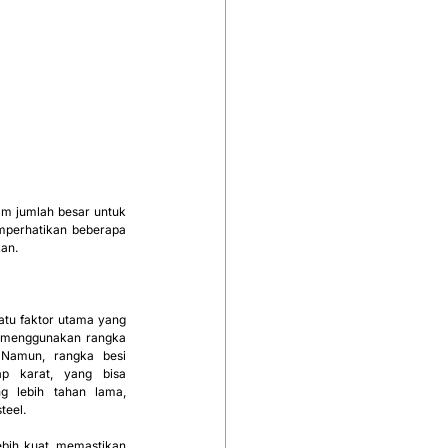
am jumlah besar untuk 
mperhatikan beberapa 
kan.
atu faktor utama yang 
g menggunakan rangka 
 Namun, rangka besi 
p karat, yang bisa 
 lebih tahan lama, 
teel.
ebih kuat, memastikan 