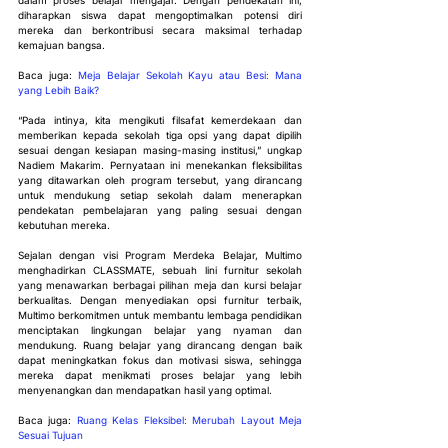
dalam proses belajar mengajar. Dengan pendekatan ini, 
diharapkan siswa dapat mengoptimalkan potensi diri 
mereka dan berkontribusi secara maksimal terhadap 
kemajuan bangsa.
Baca juga: 
Meja Belajar Sekolah Kayu atau Besi: Mana 
yang Lebih Baik?
“Pada intinya, kita mengikuti filsafat kemerdekaan dan 
memberikan kepada sekolah tiga opsi yang dapat dipilih 
sesuai dengan kesiapan masing-masing institusi,” ungkap 
Nadiem Makarim. Pernyataan ini menekankan fleksibilitas 
yang ditawarkan oleh program tersebut, yang dirancang 
untuk mendukung setiap sekolah dalam menerapkan 
pendekatan pembelajaran yang paling sesuai dengan 
kebutuhan mereka.
Sejalan dengan visi Program Merdeka Belajar, Multimo 
menghadirkan CLASSMATE, sebuah lini furnitur sekolah 
yang menawarkan berbagai pilihan meja dan kursi belajar 
berkualitas. Dengan menyediakan opsi furnitur terbaik, 
Multimo berkomitmen untuk membantu lembaga pendidikan 
menciptakan lingkungan belajar yang nyaman dan 
mendukung. Ruang belajar yang dirancang dengan baik 
dapat meningkatkan fokus dan motivasi siswa, sehingga 
mereka dapat menikmati proses belajar yang lebih 
menyenangkan dan mendapatkan hasil yang optimal.
Baca juga: 
Ruang Kelas Fleksibel: Merubah Layout Meja 
Sesuai Tujuan