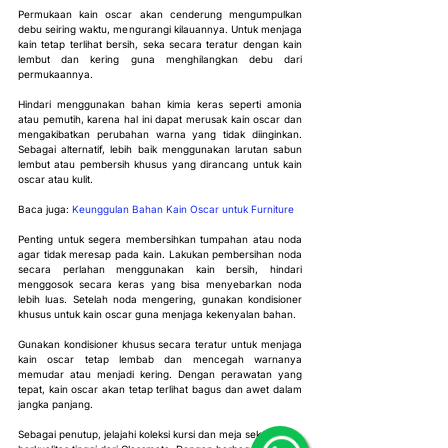
Permukaan kain oscar akan cenderung mengumpulkan 
debu seiring waktu, mengurangi kilauannya. Untuk menjaga 
kain tetap terlihat bersih, seka secara teratur dengan kain 
lembut dan kering guna menghilangkan debu dari 
permukaannya.
Hindari menggunakan bahan kimia keras seperti amonia 
atau pemutih, karena hal ini dapat merusak kain oscar dan 
mengakibatkan perubahan warna yang tidak diinginkan. 
Sebagai alternatif, lebih baik menggunakan larutan sabun 
lembut atau pembersih khusus yang dirancang untuk kain 
oscar atau kulit.
Baca juga: 
Keunggulan Bahan Kain Oscar untuk Furniture
Penting untuk segera membersihkan tumpahan atau noda 
agar tidak meresap pada kain. Lakukan pembersihan noda 
secara perlahan menggunakan kain bersih, hindari 
menggosok secara keras yang bisa menyebarkan noda 
lebih luas. Setelah noda mengering, gunakan kondisioner 
khusus untuk kain oscar guna menjaga kekenyalan bahan.
Gunakan kondisioner khusus secara teratur untuk menjaga 
kain oscar tetap lembab dan mencegah warnanya 
memudar atau menjadi kering. Dengan perawatan yang 
tepat, kain oscar akan tetap terlihat bagus dan awet dalam 
jangka panjang.
Sebagai penutup, jelajahi koleksi kursi dan meja sekolah 