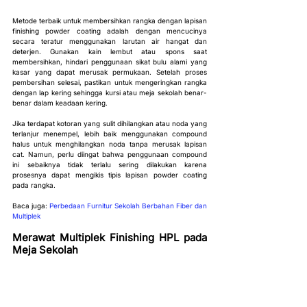
Metode terbaik untuk membersihkan rangka dengan lapisan 
finishing powder coating adalah dengan mencucinya 
secara teratur menggunakan larutan air hangat dan 
deterjen. Gunakan kain lembut atau spons saat 
membersihkan, hindari penggunaan sikat bulu alami yang 
kasar yang dapat merusak permukaan. Setelah proses 
pembersihan selesai, pastikan untuk mengeringkan rangka 
dengan lap kering sehingga kursi atau meja sekolah benar-
benar dalam keadaan kering.
Jika terdapat kotoran yang sulit dihilangkan atau noda yang 
terlanjur menempel, lebih baik menggunakan compound 
halus untuk menghilangkan noda tanpa merusak lapisan 
cat. Namun, perlu diingat bahwa penggunaan compound 
ini sebaiknya tidak terlalu sering dilakukan karena 
prosesnya dapat mengikis tipis lapisan powder coating 
pada rangka.
Baca juga: 
Perbedaan Furnitur 
Sekolah
 Berbahan Fiber dan 
Multiplek
Merawat Multiplek Finishing HPL pada 
Meja Sekolah