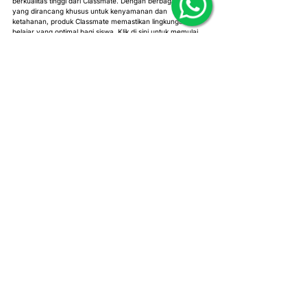
berkualitas tinggi dari Classmate. Dengan berbagai pilihan 
yang dirancang khusus untuk kenyamanan dan 
ketahanan, produk Classmate memastikan lingkungan 
belajar yang optimal bagi siswa. Klik di sini untuk memulai 
perjalanan Anda menuju lingkungan belajar yang lebih baik.
Postingan Terkait