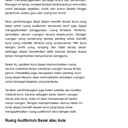
dalam menyelenggarakan berbagai acara dan pertemuan. 
Ruangan ini kerap menjadi tempat berkumpulnya komunitas 
untuk berbagai kegiatan, mulai dari acara ibadah hingga 
pertemuan antara guru dan orang tua murid.
Perlu pertimbangan tepat dalam memilih desain kursi yang 
tepat untuk ruang auditorium berukuran kecil agar dapat 
mengoptimalkan penggunaan ruang tersebut. Pertama, 
perhatikan ukuran ruangan secara keseluruhan. Dengan 
ruangan yang cenderung sempit, penting untuk memilih 
kursi yang memiliki dimensi yang proporsional. Pilih kursi 
dengan profil yang ramping dan tidak terlalu besar 
sehingga dapat memberikan lebih banyak tempat duduk 
tanpa mengorbankan kenyamanan pengguna.
Selain itu, pastikan kursi dapat memanfaatkan ruang 
secara maksimal tanpa membuat ruangan terasa terlalu 
penuh. Fleksibilitas juga merupakan faktor penting, kursi 
yang dapat disusun akan memudahkan penataan ruangan 
untuk berbagai kegiatan yang berbeda.
Terakhir, pertimbangkan juga faktor estetika dan kualitas 
material kursi. Karena sebagian besar dalam ruangan 
hanya ada kursi, maka ini akan mempengaruhi kesan 
visual ruangan. Dengan memperhatikan semua faktor ini, 
Anda dapat memilih desain kursi yang tepat untuk 
mengoptimalkan ruang auditorium kecil dengan baik.
Ruang Auditorium Besar atau Aula