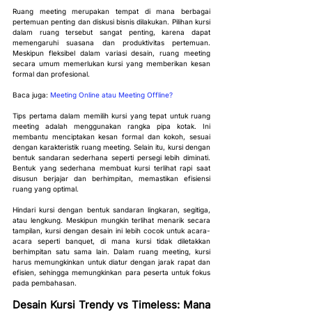
Ruang meeting merupakan tempat di mana berbagai 
pertemuan penting dan diskusi bisnis dilakukan. Pilihan kursi 
dalam ruang tersebut sangat penting, karena dapat 
memengaruhi suasana dan produktivitas pertemuan. 
Meskipun fleksibel dalam variasi desain, ruang meeting 
secara umum memerlukan kursi yang memberikan kesan 
formal dan 
profesional. 
Baca juga: 
Meeting Online atau Meeting Offline?
Tips
 pertama dalam memilih kursi yang tepat untuk ruang 
meeting adalah menggunakan rangka pipa kotak. Ini 
membantu menciptakan kesan formal dan kokoh, sesuai 
dengan karakteristik ruang meeting. Selain itu, kursi dengan 
bentuk sandaran sederhana seperti persegi lebih diminati. 
Bentuk yang sederhana membuat kursi terlihat rapi saat 
disusun berjajar dan berhimpitan, memastikan efisiensi 
ruang yang optimal.
Hindari kursi dengan bentuk sandaran lingkaran, segitiga, 
atau lengkung. Meskipun mungkin terlihat menarik secara 
tampilan, kursi dengan desain ini lebih cocok untuk acara-
acara seperti banquet, di mana kursi tidak diletakkan 
berhimpitan satu sama lain. Dalam ruang meeting, kursi 
harus memungkinkan untuk diatur dengan jarak rapat dan 
efisien, sehingga memungkinkan para peserta untuk fokus 
pada pembahasan.
Desain Kursi Trendy vs Timeless: Mana 