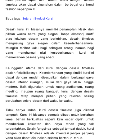
timeless akan dapat digunakan dalam berbagai era trend 
fashion kapanpun itu.
Baca juga: 
Sejarah Evolusi Kursi
Desain kursi ini biasanya memiliki penampilan klasik dan 
pilihan warna netral yang elegan. Tanpa aksesori, motif 
atau lekukan desain yang berlebihan, desain timeless 
mengusung gaya elegan dalam kesederhanaannya. 
Mungkin terlihat kaku bagi sebagian orang, namun bagi 
yang menghargai nilai kesederhanaan, kursi ini 
menawarkan pesona yang abadi.
Keunggulan utama dari kursi dengan desain timeless 
adalah fleksibilitasnya. Kesederhanaan yang dimiliki kursi ini 
dapat dengan mudah disesuaikan dalam berbagai gaya 
desain interior ruangan, mulai dari gaya klasik hingga 
modern. Baik digunakan untuk ruang auditorium, ruang 
meeting, maupun ruang banquet, kursi dengan desain 
timeless tetap menjadi pilihan yang relevan seiring 
perubahan selera desain dari waktu ke waktu.
Tidak hanya indah, kursi desain timeless juga dikenal 
tangguh. Kursi ini biasanya sengaja dibuat untuk bertahan 
lama, bahan berkualitas seperti kain oscar dipilih untuk 
memberikan kekuatan dan daya tahan yang tak 
terbantahkan. Selain fungsinya sebagai tempat duduk, kursi 
dengan desain timeless adalah investasi jangka panjang 
yang akan dapat digunakan selama bertahun-tahun.