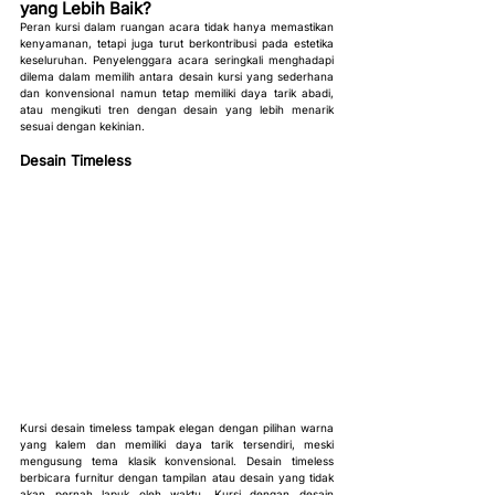
yang Lebih Baik?
Peran kursi dalam ruangan acara tidak hanya memastikan 
kenyamanan, tetapi juga turut berkontribusi pada estetika 
keseluruhan. Penyelenggara acara seringkali menghadapi 
dilema dalam memilih antara desain kursi yang sederhana 
dan konvensional namun tetap memiliki daya tarik abadi, 
atau mengikuti tren dengan desain yang lebih menarik 
sesuai dengan kekinian.
Desain Timeless
Kursi desain timeless tampak elegan dengan pilihan warna 
yang kalem dan memiliki daya tarik tersendiri, meski 
mengusung tema klasik konvensional. Desain timeless 
berbicara furnitur dengan tampilan atau desain yang tidak 
akan pernah lapuk oleh waktu. Kursi dengan desain 