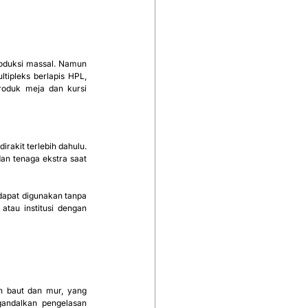
oduksi massal. Namun 
ipleks berlapis HPL, 
oduk meja dan kursi 
dirakit terlebih dahulu. 
n tenaga ekstra saat 
 dapat digunakan tanpa 
tau institusi dengan 
n baut dan mur, yang 
andalkan pengelasan 