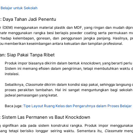
 Belajar untuk Sekolah
i: Daya Tahan Jadi Penentu
r (OEM) menggunakan material plastik dan MDF, yang ringan dan mudah dipr
mate
 menggunakan rangka besi berlapis powder coating serta permukaan mult
hadap kelembapan, goresan, dan penggunaan jangka panjang. Hasilnya, pr
u memberikan keseimbangan antara kekuatan dan tampilan profesional.
an: Siap Pakai Tanpa Ribet
Produk impor biasanya dikirim dalam bentuk 
knockdown
, yang berarti perlu 
Sistem ini memang efisien dalam pengiriman, tetapi membutuhkan waktu da
instalasi.
Sebaliknya, 
Classmate
 dikirim dalam kondisi siap pakai, sehingga langsung
proses perakitan tambahan. Hal ini sangat menguntungkan bagi sekolah a
jadwal pemasangan yang ketat.
Baca juga: 
Tipe Layout Ruang Kelas dan Pengaruhnya dalam Proses Belajar
as: Sistem Las Permanen vs Baut Knockdown
g signifikan ada pada sistem konstruksi rangka. Produk impor menggunaka
g tetapi berisiko longgar seiring waktu. Sementara itu, 
Classmate
 meng