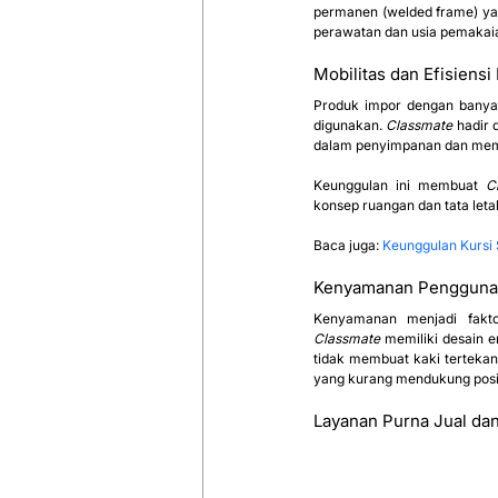
permanen (welded frame) yang
perawatan dan usia pemakaia
Mobilitas dan Efisiensi
Produk impor dengan banyak 
digunakan. 
Classmate
 hadir 
dalam penyimpanan dan memu
Keunggulan ini membuat 
C
konsep ruangan dan tata letak
Baca juga: 
Keunggulan Kursi
Kenyamanan Pengguna:
Classmate
 memiliki desain 
tidak membuat kaki terteka
yang kurang mendukung posis
Layanan Purna Jual da