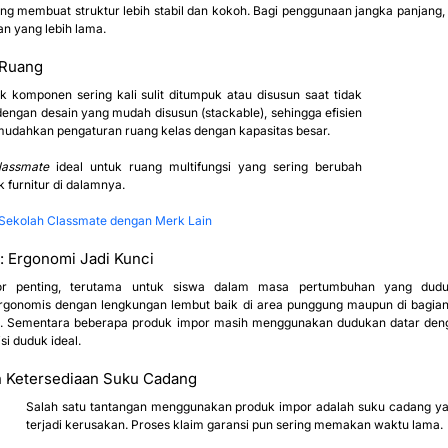
 membuat struktur lebih stabil dan kokoh. Bagi penggunaan jangka panjang, ini 
n yang lebih lama.
 Ruang
komponen sering kali sulit ditumpuk atau disusun saat tidak 
dengan desain yang mudah disusun (stackable), sehingga efisien 
dahkan pengaturan ruang kelas dengan kapasitas besar.
lassmate
 ideal untuk ruang multifungsi yang sering berubah 
 furnitur di dalamnya.
 Sekolah Classmate dengan Merk Lain
 Ergonomi Jadi Kunci
ergonomis dengan lengkungan lembut baik di area punggung maupun di bagia
n. Sementara beberapa produk impor masih menggunakan dudukan datar deng
i duduk ideal.
n Ketersediaan Suku Cadang
Salah satu tantangan menggunakan produk impor adalah suku cadang yang 
terjadi kerusakan. Proses klaim garansi pun sering memakan waktu lama.