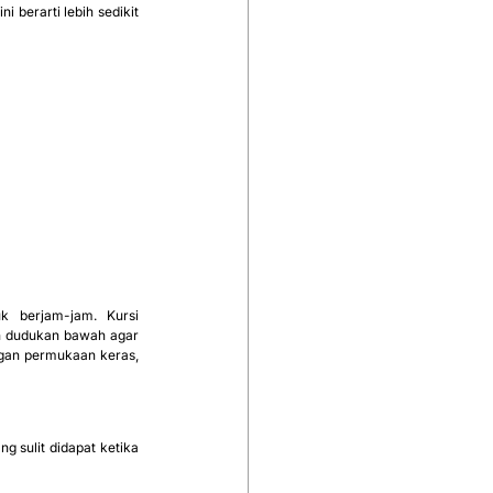
berarti lebih sedikit 
Kenyamanan menjadi faktor penting, terutama untuk siswa dalam masa pertumbuhan yang duduk berjam-jam. Kursi 
n dudukan bawah agar 
an permukaan keras, 
sulit didapat ketika 